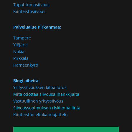
Tapahtumasiivous
Kiinteistösiivous
Palvelualue Pirkanmaa:
Tampere
Ylöjärvi
Nokia
Pirkkala
Hämeenkyrö
Blogi aiheita:
Yrityssiivouksen kilpailutus
Mitä odottaa siivousalihankkijalta
Vastuullinen yrityssiivous
Siivoussopimuksen riskienhallinta
Kiinteistön elinkaariajattelu