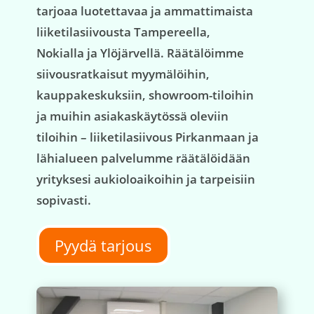
tarjoaa luotettavaa ja ammattimaista
liiketilasiivousta Tampereella,
Nokialla ja Ylöjärvellä. Räätälöimme
siivousratkaisut myymälöihin,
kauppakeskuksiin, showroom-tiloihin
ja muihin asiakaskäytössä oleviin
tiloihin – liiketilasiivous Pirkanmaan ja
lähialueen palvelumme räätälöidään
yrityksesi aukioloaikoihin ja tarpeisiin
sopivasti.
Pyydä tarjous