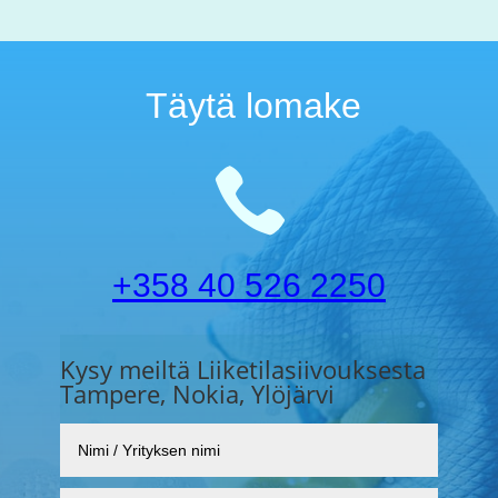
Täytä lomake

+358 40 526 2250
Kysy meiltä Liiketilasiivouksesta
Tampere, Nokia, Ylöjärvi