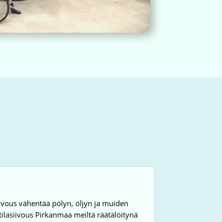
Siivous vähentää pölyn, öljyn ja muiden
tilasiivous Pirkanmaa meiltä räätälöitynä