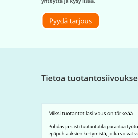
yhteyttä ja kysy lisää.
Pyydä tarjous
Tietoa tuotantosiivoukses
Miksi tuotantotilasiivous on tärkeää
Puhdas ja siisti tuotantotila parantaa työt
epäpuhtauksien kertymistä, jotka voivat va