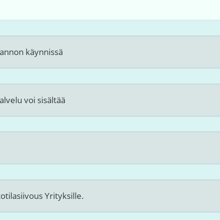
otannon käynnissä
lvelu voi sisältää
otilasiivous Yrityksille.