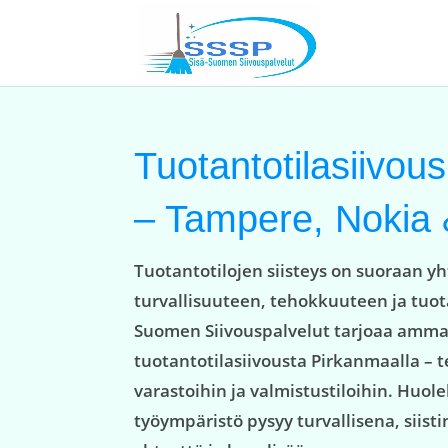
Tuotantotilasiivous 
– Tampere, Nokia &
Tuotantotilojen siisteys on suoraan y
turvallisuuteen, tehokkuuteen ja tuot
Suomen Siivouspalvelut tarjoaa amma
tuotantotilasiivousta Pirkanmaalla – t
varastoihin ja valmistustiloihin. Huo
työympäristö pysyy turvallisena, siisti