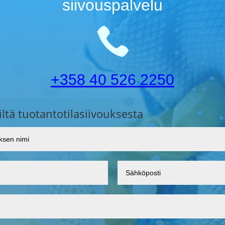
siivouspalvelu

+358 40 526 2250
ltä tuotantotilasiivouksesta