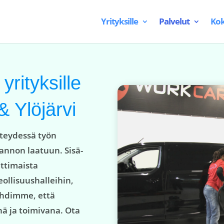
Yrityksille
Palvelut
Kok
yrityksille
 Ylöjärvi
hteydessä työn
annon laatuun. Sisä-
ttimaista
eollisuushalleihin,
lehdimme, että
nä ja toimivana. Ota