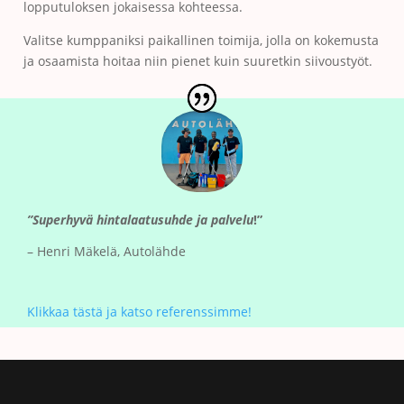
lopputuloksen jokaisessa kohteessa.
Valitse kumppaniksi paikallinen toimija, jolla on kokemusta
ja osaamista hoitaa niin pienet kuin suuretkin siivoustyöt.
”Superhyvä hintalaatusuhde ja palvelu
!”
– Henri Mäkelä, Autolähde
Klikkaa tästä ja katso referenssimme!