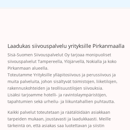
Laadukas siivouspalvelu yrityksille Pirkanmaalla
Sisä-Suomen Siivouspalvelut Oy tarjoaa monipuoliset
siivouspalvelut Tampereella, Ylöjärvellä, Nokialla ja koko
Pirkanmaan alueella.
Toteutamme Yrityksille ylläpitosiivous ja perussiivous ja
muita palveluita, johon sisältyvät toimistojen, liiketilojen,
rakennuskohteiden ja teollisuustilojen siivouksia.
Lisäksi tarjoamme hotelli- ja ravintolaympäristöjen,
tapahtumien sekä urheilu- ja liikuntahallien puhtautta.
Kaikki palvelut toteutetaan ja räätälöidään asiakkaan
tarpeiden mukaan, joustavasti ja laadukkaasti. Meille
tärkeintä on, että asiakas saa luotettavan ja siistin