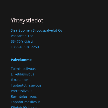
Yhteystiedot
Sisä-Suomen Siivouspalvelut Oy
Vaasantie 138,
33470 Ylöjärvi
+358 40 526 2250
Palvelumme
Toimistosiivous
Liiketilasiivous
Ikkunanpesut
Tuotantotilasiivous
Porrassiivous
Ravintolasiivous
Tapahtumasiivous
Kiinteistösiivous