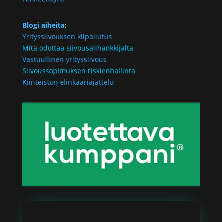
Blogi aiheita:
Yrityssiivouksen kilpailutus
Mitä odottaa siivousalihankkijalta
Vastuullinen yrityssiivous
Siivoussopimuksen riskienhallinta
Kiinteistön elinkaariajattelu