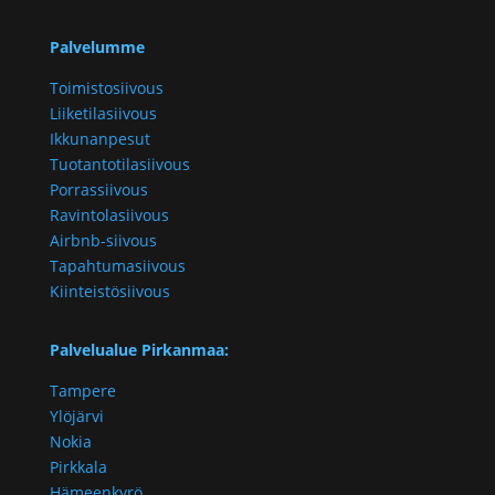
Palvelumme
Toimistosiivous
Liiketilasiivous
Ikkunanpesut
Tuotantotilasiivous
Porrassiivous
Ravintolasiivous
Airbnb-siivous
Tapahtumasiivous
Kiinteistösiivous
Palvelualue Pirkanmaa:
Tampere
Ylöjärvi
Nokia
Pirkkala
Hämeenkyrö