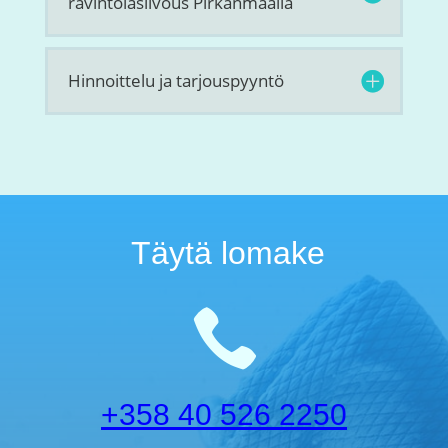
ravintolasiivous Pirkanmaalla
Hinnoittelu ja tarjouspyyntö
Täytä lomake

+358 40 526 2250