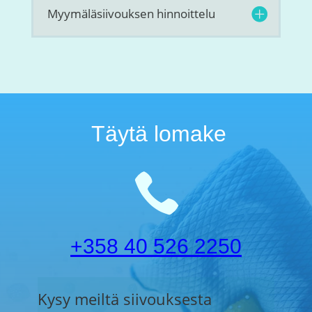
Myymäläsiivouksen hinnoittelu
Täytä lomake

+358 40 526 2250
Kysy meiltä siivouksesta