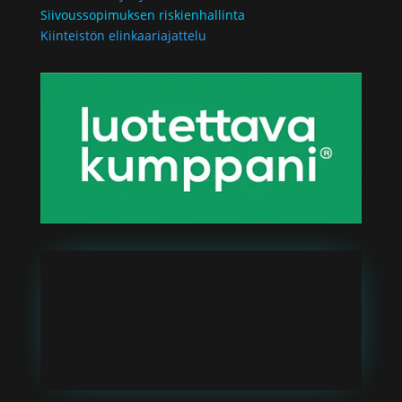
Siivoussopimuksen riskienhallinta
Kiinteistön elinkaariajattelu