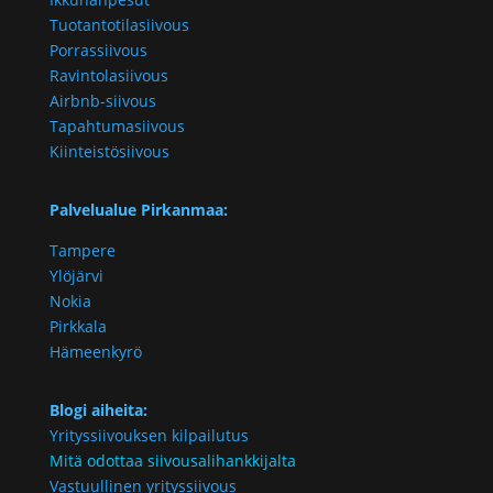
Tuotantotilasiivous
Porrassiivous
Ravintolasiivous
Airbnb-siivous
Tapahtumasiivous
Kiinteistösiivous
Palvelualue Pirkanmaa:
Tampere
Ylöjärvi
Nokia
Pirkkala
Hämeenkyrö
Blogi aiheita:
Yrityssiivouksen kilpailutus
Mitä odottaa siivousalihankkijalta
Vastuullinen yrityssiivous