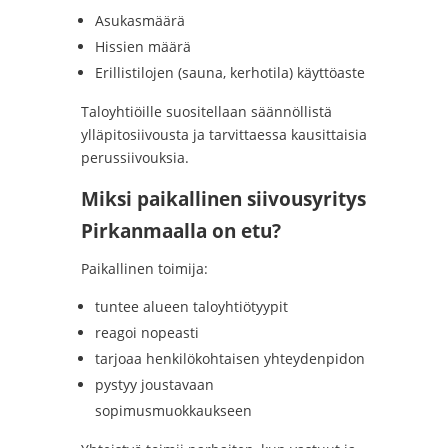
Asukasmäärä
Hissien määrä
Erillistilojen (sauna, kerhotila) käyttöaste
Taloyhtiöille suositellaan säännöllistä
ylläpitosiivousta ja tarvittaessa kausittaisia
perussiivouksia.
Miksi paikallinen siivousyritys
Pirkanmaalla on etu?
Paikallinen toimija:
tuntee alueen taloyhtiötyypit
reagoi nopeasti
tarjoaa henkilökohtaisen yhteydenpidon
pystyy joustavaan
sopimusmuokkaukseen