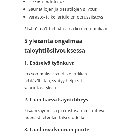
Hissien puhdistus
Saunatilojen ja pesutilojen siivous
Varasto- ja kellaritilojen perussiisteys
Sisältö määritellään aina kohteen mukaan.
5 yleisintä ongelmaa
taloyhtiösiivouksessa
1. Epäselvä työnkuva
Jos sopimuksessa ei ole tarkkaa
tehtävälistaa, syntyy helposti
väärinkäsityksiä.
2. Liian harva käyntitiheys
Sisäänkäynnit ja porrastasanteet kuluvat
nopeasti etenkin talvikaudella.
3. Laadunvalvonnan puute