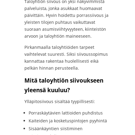
Taloyhtiön siivous on yksi näkyvimmistä
palveluista, jonka asukkaat huomaavat
päivittäin. Hyvin hoidettu porrassiivous ja
yleisten tilojen puhtaus vaikuttavat
suoraan asumisviihtyvyyteen, kiinteistön
arvoon ja taloyhtiön maineeseen.
Pirkanmaalla taloyhtiöiden tarpeet
vaihtelevat suuresti. Siksi siivoussopimus
kannattaa rakentaa huolellisesti eikä
pelkän hinnan perusteella.
Mitä taloyhtiön siivoukseen
yleensä kuuluu?
Ylläpitosiivous sisältää tyypillisesti:
Porraskäytävien lattioiden puhdistus
Kaiteiden ja kosketuspintojen pyyhintä
Sisäänkäyntien siistiminen