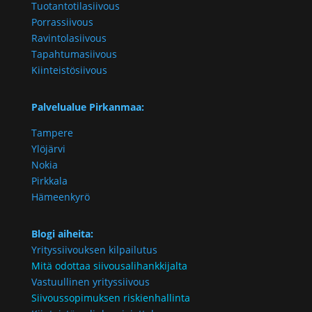
Tuotantotilasiivous
Porrassiivous
Ravintolasiivous
Tapahtumasiivous
Kiinteistösiivous
Palvelualue Pirkanmaa:
Tampere
Ylöjärvi
Nokia
Pirkkala
Hämeenkyrö
Blogi aiheita:
Yrityssiivouksen kilpailutus
Mitä odottaa siivousalihankkijalta
Vastuullinen yrityssiivous
Siivoussopimuksen riskienhallinta