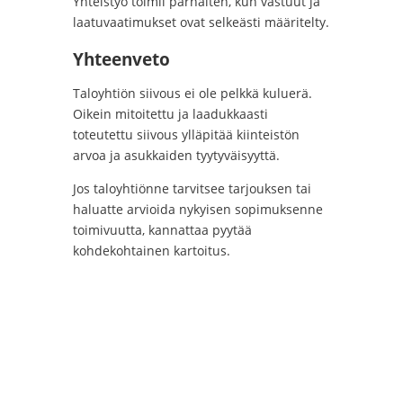
Yhteistyö toimii parhaiten, kun vastuut ja
laatuvaatimukset ovat selkeästi määritelty.
Yhteenveto
Taloyhtiön siivous ei ole pelkkä kuluerä.
Oikein mitoitettu ja laadukkaasti
toteutettu siivous ylläpitää kiinteistön
arvoa ja asukkaiden tyytyväisyyttä.
Jos taloyhtiönne tarvitsee tarjouksen tai
haluatte arvioida nykyisen sopimuksenne
toimivuutta, kannattaa pyytää
kohdekohtainen kartoitus.