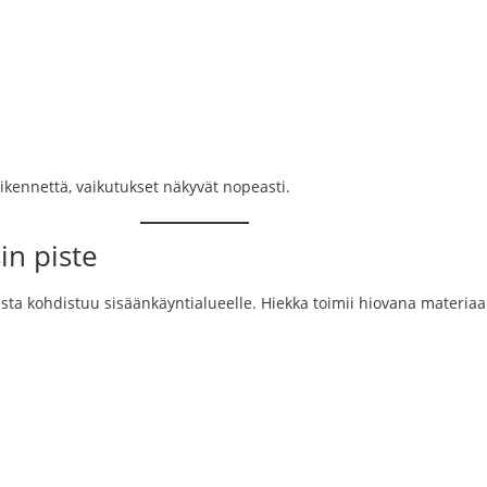
sliikennettä, vaikutukset näkyvät nopeasti.
sin piste
a kohdistuu sisäänkäyntialueelle. Hiekka toimii hiovana materiaali