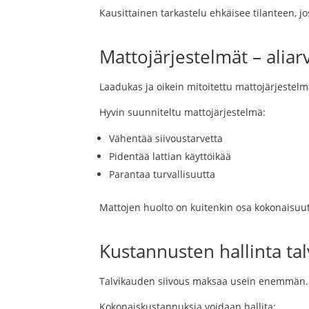
Kausittainen tarkastelu ehkäisee tilanteen, j
Mattojärjestelmät – aliar
Laadukas ja oikein mitoitettu mattojärjestelm
Hyvin suunniteltu mattojärjestelmä:
Vähentää siivoustarvetta
Pidentää lattian käyttöikää
Parantaa turvallisuutta
Mattojen huolto on kuitenkin osa kokonaisuut
Kustannusten hallinta tal
Talvikauden siivous maksaa usein enemmän. T
Kokonaiskustannuksia voidaan hallita: