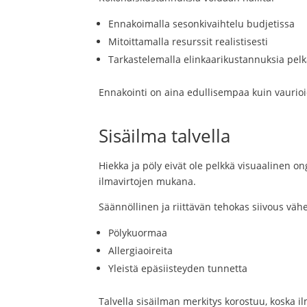
Ennakoimalla sesonkivaihtelu budjetissa
Mitoittamalla resurssit realistisesti
Tarkastelemalla elinkaarikustannuksia pel
Ennakointi on aina edullisempaa kuin vaurio
Sisäilma talvella
Hiekka ja pöly eivät ole pelkkä visuaalinen o
ilmavirtojen mukana.
Säännöllinen ja riittävän tehokas siivous väh
Pölykuormaa
Allergiaoireita
Yleistä epäsiisteyden tunnetta
Talvella sisäilman merkitys korostuu, koska il