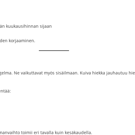
kän kuukausihinnan sijaan
iden korjaaminen.
ngelma. Ne vaikuttavat myös sisäilmaan. Kuiva hiekka jauhautuu hien
entää:
manvaihto toimii eri tavalla kuin kesäkaudella.