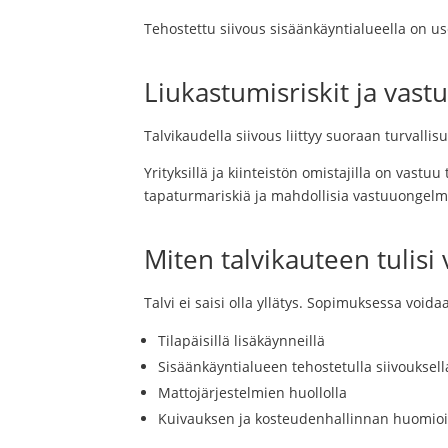
Tehostettu siivous sisäänkäyntialueella on u
Liukastumisriskit ja vast
Talvikaudella siivous liittyy suoraan turvallis
Yrityksillä ja kiinteistön omistajilla on vast
tapaturmariskiä ja mahdollisia vastuuongelm
Miten talvikauteen tulis
Talvi ei saisi olla yllätys. Sopimuksessa void
Tilapäisillä lisäkäynneillä
Sisäänkäyntialueen tehostetulla siivouksell
Mattojärjestelmien huollolla
Kuivauksen ja kosteudenhallinnan huomioi