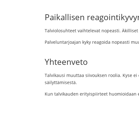
Paikallisen reagointikyv
Talviolosuhteet vaihtelevat nopeasti. Äkilliset
Palveluntarjoajan kyky reagoida nopeasti muu
Yhteenveto
Talvikausi muuttaa siivouksen roolia. Kyse ei 
säilyttämisestä.
Kun talvikauden erityispiirteet huomioidaan 