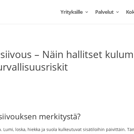
Yrityksille
Palvelut
Kok
yssiivous – Näin hallitset kulum
rvallisuusriskit
 siivouksen merkitystä?
a. Lumi, loska, hiekka ja suola kulkeutuvat sisätiloihin päivittäin. T