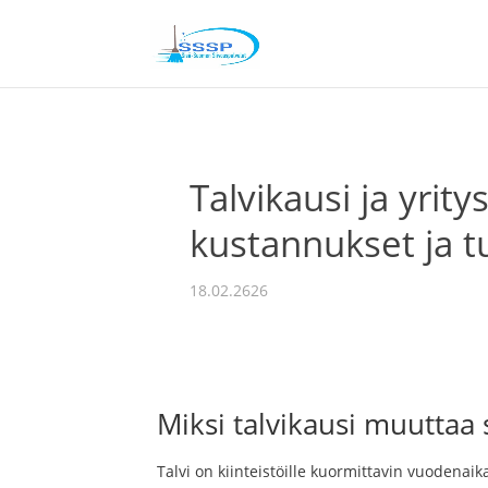
Talvikausi ja yrit
kustannukset ja tu
18.02.2626
Miksi talvikausi muuttaa
Talvi on kiinteistöille kuormittavin vuodenaik