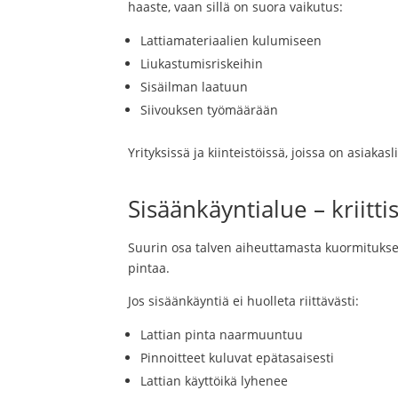
haaste, vaan sillä on suora vaikutus:
Lattiamateriaalien kulumiseen
Liukastumisriskeihin
Sisäilman laatuun
Siivouksen työmäärään
Yrityksissä ja kiinteistöissä, joissa on asiaka
Sisäänkäyntialue – kriitti
Suurin osa talven aiheuttamasta kuormituksest
pintaa.
Jos sisäänkäyntiä ei huolleta riittävästi:
Lattian pinta naarmuuntuu
Pinnoitteet kuluvat epätasaisesti
Lattian käyttöikä lyhenee