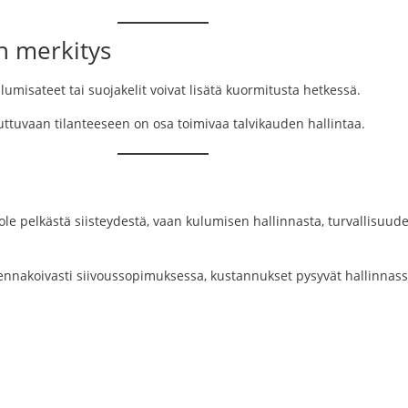
yn merkitys
 lumisateet tai suojakelit voivat lisätä kuormitusta hetkessä.
ttuvaan tilanteeseen on osa toimivaa talvikauden hallintaa.
ole pelkästä siisteydestä, vaan kulumisen hallinnasta, turvallisuude
ennakoivasti siivoussopimuksessa, kustannukset pysyvät hallinnassa