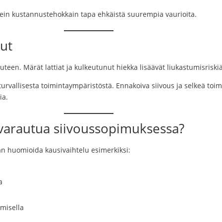
sein kustannustehokkain tapa ehkäistä suurempia vaurioita.
uut
uuteen. Märät lattiat ja kulkeutunut hiekka lisäävät liukastumisriskiä
uu turvallisesta toimintaympäristöstä. Ennakoiva siivous ja selkeä to
ia.
i varautua siivoussopimuksessa?
aan huomioida kausivaihtelu esimerkiksi:
a
misella