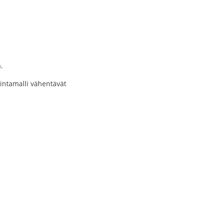
.
imintamalli vähentävät